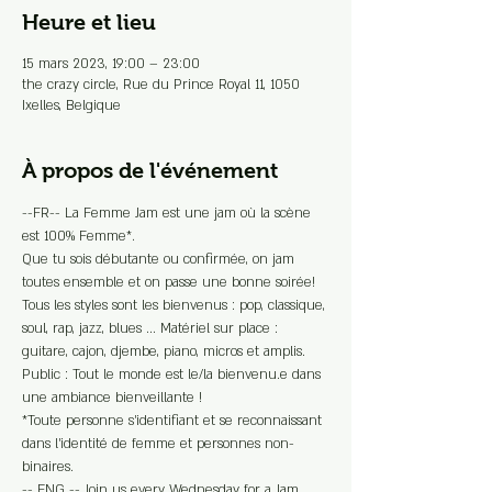
Heure et lieu
15 mars 2023, 19:00 – 23:00
the crazy circle, Rue du Prince Royal 11, 1050
Ixelles, Belgique
À propos de l'événement
--FR-- La Femme Jam est une jam où la scène 
est 100% Femme*. 
Que tu sois débutante ou confirmée, on jam 
toutes ensemble et on passe une bonne soirée! 
Tous les styles sont les bienvenus : pop, classique, 
soul, rap, jazz, blues ... Matériel sur place : 
guitare, cajon, djembe, piano, micros et amplis. 
Public : Tout le monde est le/la bienvenu.e dans 
une ambiance bienveillante !
*Toute personne s’identifiant et se reconnaissant 
dans l’identité de femme et personnes non-
binaires.
-- ENG -- Join us every Wednesday for a Jam 