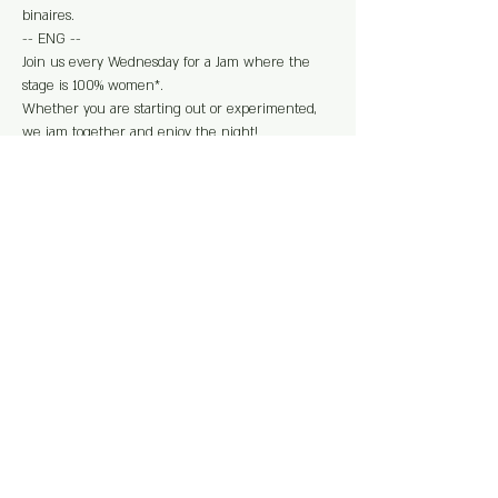
binaires.
-- ENG --

Join us every Wednesday for a Jam where the 
stage is 100% women*.

Whether you are starting out or experimented, 
we jam together and enjoy the night!

All styles are welcome : pop, classical, soul, rap, 
jazz, blues, ...

Material available : guitars, cajon, djembe, piano, 
mics and amps.
*Every person that identifies and recognizes 
themself in the identity of woman and non-
binary people.
Partager cet événement