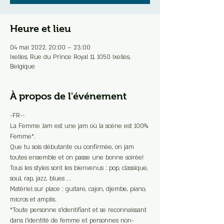
Heure et lieu
04 mai 2022, 20:00 – 23:00
Ixelles, Rue du Prince Royal 11, 1050 Ixelles,
Belgique
À propos de l'événement
-FR--

La Femme Jam est une jam où la scène est 100% 
Femme*.

Que tu sois débutante ou confirmée, on jam 
toutes ensemble et on passe une bonne soirée!

Tous les styles sont les bienvenus : pop, classique, 
soul, rap, jazz, blues ...

Matériel sur place : guitare, cajon, djembe, piano, 
micros et amplis.
*Toute personne s’identifiant et se reconnaissant 
dans l’identité de femme et personnes non-