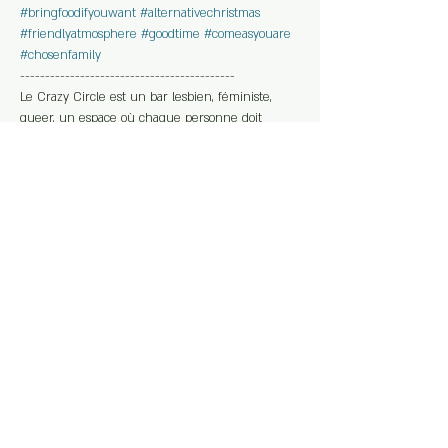
#bringfoodifyouwant
#alternativechristmas
#friendlyatmosphere
#goodtime
#comeasyouare
#chosenfamily
------------------------------------------- 
Le Crazy Circle est un bar lesbien, féministe, 
queer, un espace où chaque personne doit 
pouvoir se sentir à l'aise et en sécurité. N’y sont 
pas tolérés les propos et comportements racistes, 
islamophobes, antisémites, transphobes, sexistes, 
homophobes, putophobes,... et le non respect du 
consentement.  Si tu es victime ou témoin d’une 
telle situation pendant la soirée, n’hésite pas à 
prévenir notre équipe.
Partager cet événement