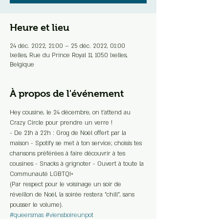
Heure et lieu
24 déc. 2022, 21:00 – 25 déc. 2022, 01:00
Ixelles, Rue du Prince Royal 11, 1050 Ixelles,
Belgique
À propos de l'événement
Hey cousine, le 24 décembre, on t'attend au 
Crazy Circle pour prendre un verre !
- De 21h à 22h : Grog de Noël offert par la 
maison - Spotify se met à ton service; choisis tes 
chansons préférées à faire découvrir à tes 
cousines - Snacks à grignoter - Ouvert à toute la 
Communauté LGBTQI+ 
(Par respect pour le voisinage un soir de 
réveillon de Noël, la soirée restera "chill", sans 
pousser le volume).
#queersmas
#viensboireunpot