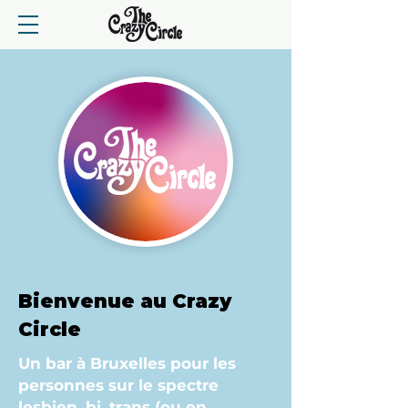
Bienvenue au Crazy
Circle
Un bar à Bruxelles pour les
personnes sur le spectre
lesbien, bi, trans (ou en